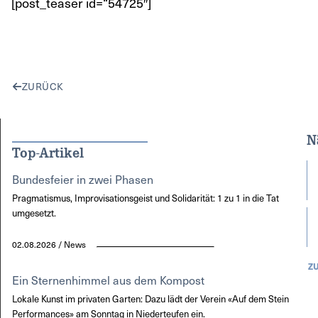
[post_teaser id=“54725″]
ZURÜCK
N
Top-Artikel
Bundesfeier in zwei Phasen
Pragmatismus, Improvisationsgeist und Solidarität: 1 zu 1 in die Tat
umgesetzt.
02.08.2026 / News
Z
Ein Sternenhimmel aus dem Kompost
Lokale Kunst im privaten Garten: Dazu lädt der Verein «Auf dem Stein
Performances» am Sonntag in Niederteufen ein.