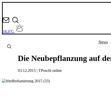
Zum
Inhalt
springen
18.4°C
News
Die Neubepflanzung auf d
03.12.2015 | TPoscht online