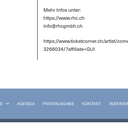
Mehr Infos unter:
https://www.rhc.ch
info@rhcgmbh.ch
https://www.ticketcorner.ch/artist/c
3266034/?affiliate=GUI
S
AGENDA
PRINTAUSGABE
KONTAKT
INSERIE