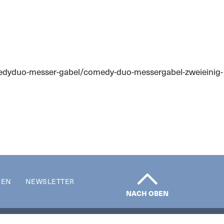
omedyduo-messer-gabel/comedy-duo-messergabel-zweieinig-
REN
NEWSLETTER
NACH OBEN
Impressum | Datenschutz